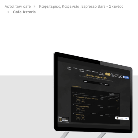
Αετοί των café
Καφετέριες, Καφενεία, Espresso Bars - Σκιάθος
Cafe Astoria