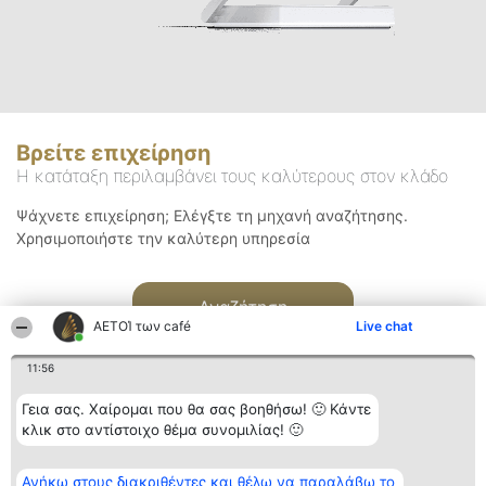
Βρείτε επιχείρηση
Η κατάταξη περιλαμβάνει τους καλύτερους στον κλάδο
Ψάχνετε επιχείρηση; Ελέγξτε τη μηχανή αναζήτησης.
Χρησιμοποιήστε την καλύτερη υπηρεσία
Αναζήτηση
ΑΕΤΟΊ των café
Live chat
11:56
Γεια σας. Χαίρομαι που θα σας βοηθήσω! 🙂 Κάντε
κλικ στο αντίστοιχο θέμα συνομιλίας! 🙂
Διοργανωτής της
Κατάταξη
Επικοινωνία
Ανήκω στους διακριθέντες και θέλω να παραλάβω το
κατάταξης
Διακριθέντες
Επικοινωνία