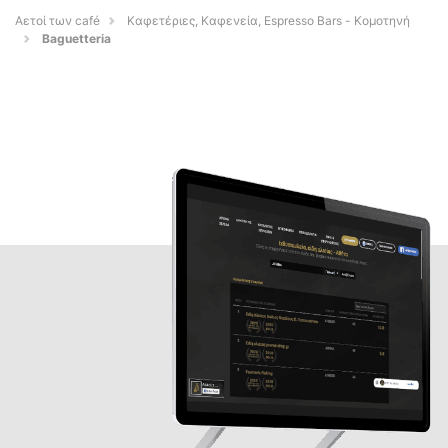
Αετοί των café
Καφετέριες, Καφενεία, Espresso Bars - Κομοτηνή
Baguetteria