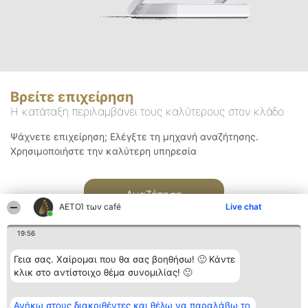
Βρείτε επιχείρηση
Η κατάταξη περιλαμβάνει τους καλύτερους στον κλάδο
Ψάχνετε επιχείρηση; Ελέγξτε τη μηχανή αναζήτησης.
Χρησιμοποιήστε την καλύτερη υπηρεσία
Αναζήτηση
ΑΕΤΟΊ των café
Live chat
19:56
Γεια σας. Χαίρομαι που θα σας βοηθήσω! 🙂 Κάντε
κλικ στο αντίστοιχο θέμα συνομιλίας! 🙂
Διοργανωτής της
Κατάταξη
Επικοινωνία
Ανήκω στους διακριθέντες και θέλω να παραλάβω το
κατάταξης
Διακριθέντες
Επικοινωνία