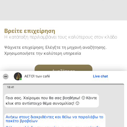
Βρείτε επιχείρηση
Η κατάταξη περιλαμβάνει τους καλύτερους στον κλάδο
Ψάχνετε επιχείρηση; Ελέγξτε τη μηχανή αναζήτησης.
Χρησιμοποιήστε την καλύτερη υπηρεσία
Αναζήτηση
ΑΕΤΟΊ των café
Live chat
18:41
Γεια σας. Χαίρομαι που θα σας βοηθήσω! 🙂 Κάντε
κλικ στο αντίστοιχο θέμα συνομιλίας! 🙂
Διοργανωτής της
Κατάταξη
Επικοινωνία
Ανήκω στους διακριθέντες και θέλω να παραλάβω το
κατάταξης
Διακριθέντες
Επικοινωνία
πακέτο βραβείων
BEAUTIFUL COMPANY
Λίστα όλων
Μονοπρόσωπη ΙΚΕ
των