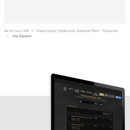
Αετοί των café
Καφετέριες, Καφενεία, Espresso Bars - Βύρωνας
Joy Square