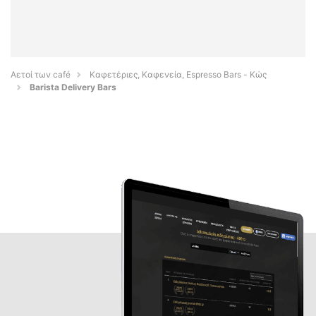
Αετοί των café
Καφετέριες, Καφενεία, Espresso Bars - Κώς
Barista Delivery Bars