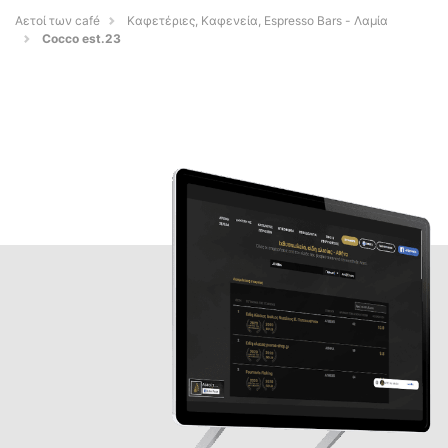
Αετοί των café
Καφετέριες, Καφενεία, Espresso Bars - Λαμία
Cocco est.23