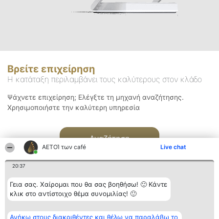
Βρείτε επιχείρηση
Η κατάταξη περιλαμβάνει τους καλύτερους στον κλάδο
Ψάχνετε επιχείρηση; Ελέγξτε τη μηχανή αναζήτησης.
Χρησιμοποιήστε την καλύτερη υπηρεσία
Αναζήτηση
ΑΕΤΟΊ των café
Live chat
20:37
Γεια σας. Χαίρομαι που θα σας βοηθήσω! 🙂 Κάντε
κλικ στο αντίστοιχο θέμα συνομιλίας! 🙂
Διοργανωτής της
Κατάταξη
Επικοινωνία
Ανήκω στους διακριθέντες και θέλω να παραλάβω το
κατάταξης
Διακριθέντες
Επικοινωνία