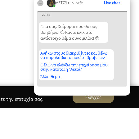
ΑΕΤΟΊ των café
Live chat
22:35
Γεια σας. Χαίρομαι που θα σας
βοηθήσω! 🙂 Κάντε κλικ στο
αντίστοιχο θέμα συνομιλίας! 🙂
Ανήκω στους διακριθέντες και θέλω
να παραλάβω το πακέτο βραβείων
Θέλω να ελέγξω την επιχείρηση μου
στην κατάταξη "Αετοί"
Άλλο θέμα
Έλεγχος
τε την επιτυχία σας.