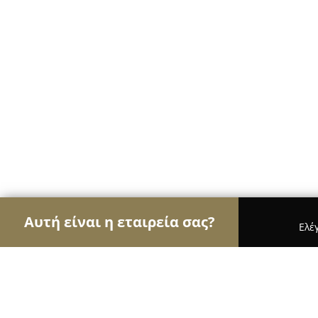
Αυτή είναι η εταιρεία σας?
Ελέ
Αετοί των café
Καφετέριες, Καφενεία, Espresso 