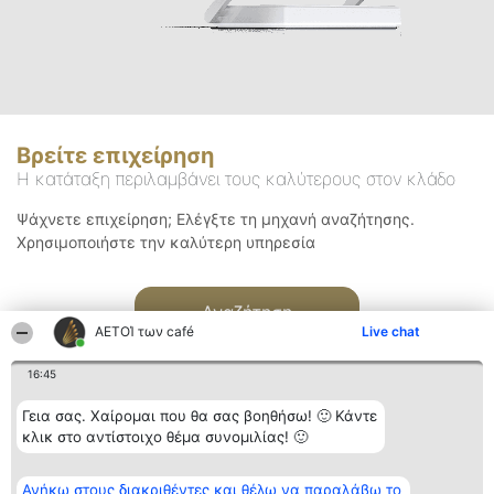
Βρείτε επιχείρηση
Η κατάταξη περιλαμβάνει τους καλύτερους στον κλάδο
Ψάχνετε επιχείρηση; Ελέγξτε τη μηχανή αναζήτησης.
Χρησιμοποιήστε την καλύτερη υπηρεσία
Αναζήτηση
ΑΕΤΟΊ των café
Live chat
16:45
Γεια σας. Χαίρομαι που θα σας βοηθήσω! 🙂 Κάντε
κλικ στο αντίστοιχο θέμα συνομιλίας! 🙂
Διοργανωτής της
Κατάταξη
Επικοινωνία
Ανήκω στους διακριθέντες και θέλω να παραλάβω το
κατάταξης
Διακριθέντες
Επικοινωνία