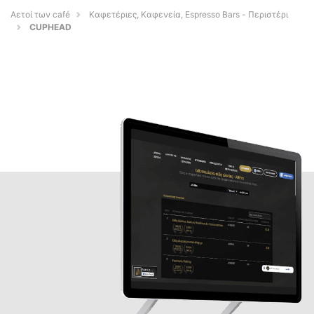
Αετοί των café
Καφετέριες, Καφενεία, Espresso Bars - Περιστέρι
CUPHEAD