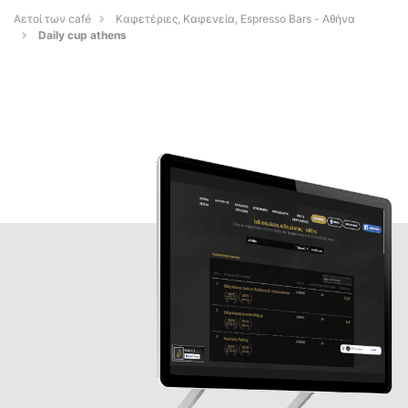
Αετοί των café
Καφετέριες, Καφενεία, Espresso Bars - Αθήνα
Daily cup athens