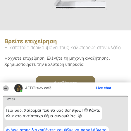
Βρείτε επιχείρηση
Η κατάταξη περιλαμβάνει τους καλύτερους στον κλάδο
Ψάχνετε επιχείρηση; Ελέγξτε τη μηχανή αναζήτησης.
Χρησιμοποιήστε την καλύτερη υπηρεσία
Αναζήτηση
ΑΕΤΟΊ των café
Live chat
02:32
Γεια σας. Χαίρομαι που θα σας βοηθήσω! 🙂 Κάντε
κλικ στο αντίστοιχο θέμα συνομιλίας! 🙂
Διοργανωτής της
Κατάταξη
Επικοινωνία
Ανήκω στους διακριθέντες και θέλω να παραλάβω το
κατάταξης
Διακριθέντες
Επικοινωνία