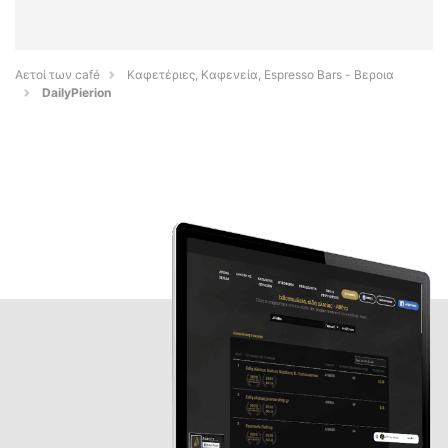
Αετοί των café
Καφετέριες, Καφενεία, Espresso Bars - Βεροια
DailyPierion