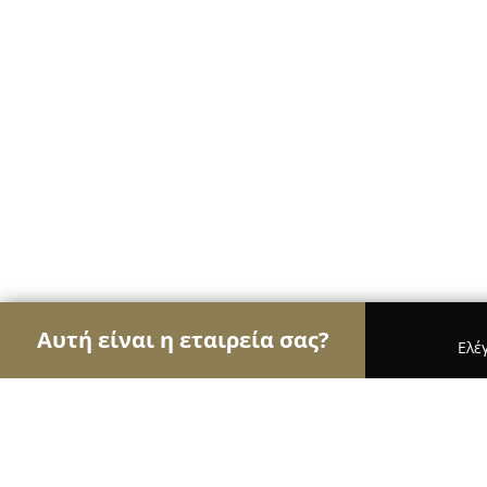
Αυτή είναι η εταιρεία σας?
Ελέ
Αετοί των café
Καφετέριες, Καφενεία, Espresso 