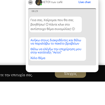
ΑΕΤΟΊ των café
Live chat
08:29
Γεια σας. Χαίρομαι που θα σας
βοηθήσω! 🙂 Κάντε κλικ στο
αντίστοιχο θέμα συνομιλίας! 🙂
Ανήκω στους διακριθέντες και θέλω
να παραλάβω το πακέτο βραβείων
Θέλω να ελέγξω την επιχείρηση μου
στην κατάταξη "Αετοί"
Άλλο θέμα
Έλεγχος
τε την επιτυχία σας.