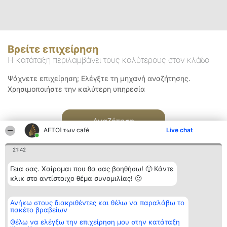
Βρείτε επιχείρηση
Η κατάταξη περιλαμβάνει τους καλύτερους στον κλάδο
Ψάχνετε επιχείρηση; Ελέγξτε τη μηχανή αναζήτησης.
Χρησιμοποιήστε την καλύτερη υπηρεσία
Αναζήτηση
ΑΕΤΟΊ των café
Live chat
21:42
Γεια σας. Χαίρομαι που θα σας βοηθήσω! 🙂 Κάντε
κλικ στο αντίστοιχο θέμα συνομιλίας! 🙂
Διοργανωτής της
Κατάταξη
Επικοινωνία
Ανήκω στους διακριθέντες και θέλω να παραλάβω το
κατάταξης
Διακριθέντες
Επικοινωνία
πακέτο βραβείων
BEAUTIFUL COMPANY
Λίστα όλων
Μονοπρόσωπη ΙΚΕ
των
Θέλω να ελέγξω την επιχείρηση μου στην κατάταξη
ΤΗΛ. ΕΠΙΚΟΙΝΩΝΙΑΣ:
διακριθέντων