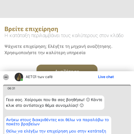
Βρείτε επιχείρηση
Η κατάταξη περιλαμβάνει τους καλύτερους στον κλάδο
Ψάχνετε επιχείρηση; Ελέγξτε τη μηχανή αναζήτησης.
Χρησιμοποιήστε την καλύτερη υπηρεσία
Αναζήτηση
ΑΕΤΟΊ των café
Live chat
06:31
Γεια σας. Χαίρομαι που θα σας βοηθήσω! 🙂 Κάντε
κλικ στο αντίστοιχο θέμα συνομιλίας! 🙂
Διοργανωτής της
Κατάταξη
Επικοινωνία
Ανήκω στους διακριθέντες και θέλω να παραλάβω το
κατάταξης
Διακριθέντες
Επικοινωνία
πακέτο βραβείων
BEAUTIFUL COMPANY
Λίστα όλων
Μονοπρόσωπη ΙΚΕ
των
Θέλω να ελέγξω την επιχείρηση μου στην κατάταξη
ΤΗΛ. ΕΠΙΚΟΙΝΩΝΙΑΣ:
διακριθέντων