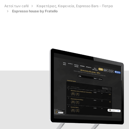
Αετοί των café
Καφετέριες, Καφενεία, Espresso Bars - Πατρα
Espresso house by Fratello