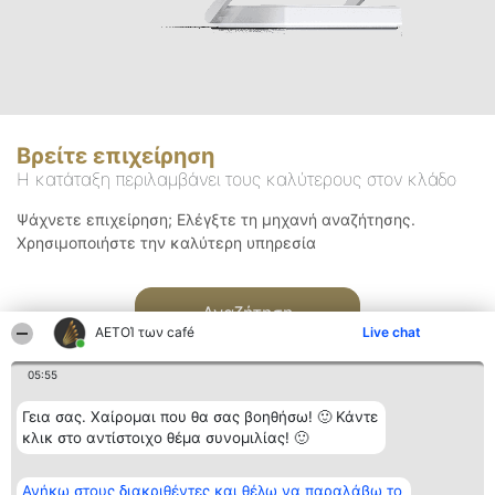
Βρείτε επιχείρηση
Η κατάταξη περιλαμβάνει τους καλύτερους στον κλάδο
Ψάχνετε επιχείρηση; Ελέγξτε τη μηχανή αναζήτησης.
Χρησιμοποιήστε την καλύτερη υπηρεσία
Αναζήτηση
ΑΕΤΟΊ των café
Live chat
05:55
Γεια σας. Χαίρομαι που θα σας βοηθήσω! 🙂 Κάντε
κλικ στο αντίστοιχο θέμα συνομιλίας! 🙂
Διοργανωτής της
Κατάταξη
Επικοινωνία
Ανήκω στους διακριθέντες και θέλω να παραλάβω το
κατάταξης
Διακριθέντες
Επικοινωνία