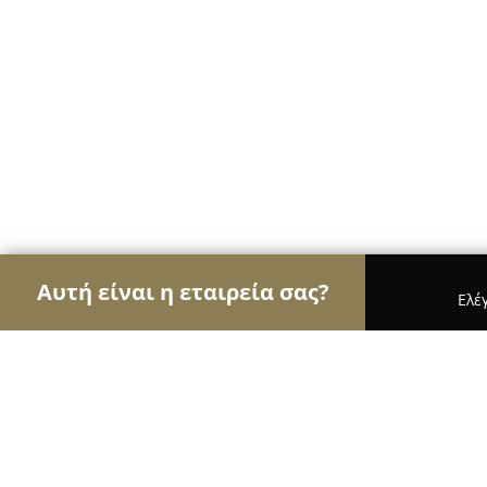
Αυτή είναι η εταιρεία σας?
Ελέ
Αετοί των café
Καφετέριες, Καφενεία, Espresso 
Fairytale Athens