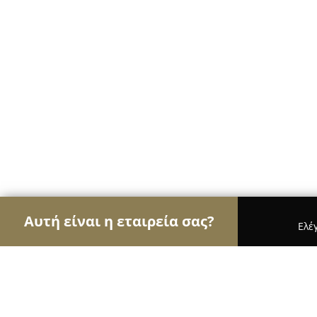
Αυτή είναι η εταιρεία σας?
Ελέ
Αετοί των café
Καφετέριες, Καφενεία, Espresso 