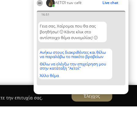
ΑΕΤΟΊ των café
Live chat
16:51
Γεια σας. Χαίρομαι που θα σας
βοηθήσω! 🙂 Κάντε κλικ στο
αντίστοιχο θέμα συνομιλίας! 🙂
Ανήκω στους διακριθέντες και θέλω
να παραλάβω το πακέτο βραβείων
Θέλω να ελέγξω την επιχείρηση μου
στην κατάταξη "Αετοί"
Άλλο θέμα
Έλεγχος
τε την επιτυχία σας.