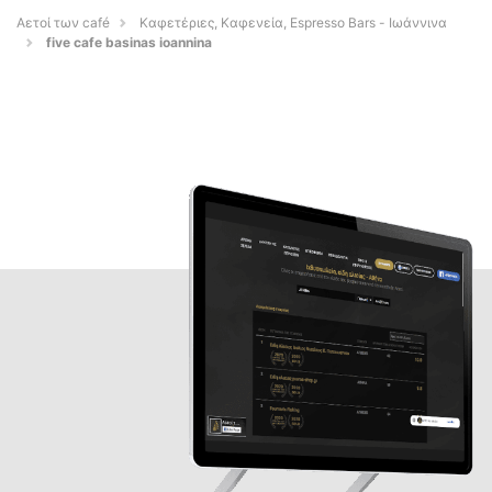
Αετοί των café
Καφετέριες, Καφενεία, Espresso Bars - Ιωάννινα
five cafe basinas ioannina