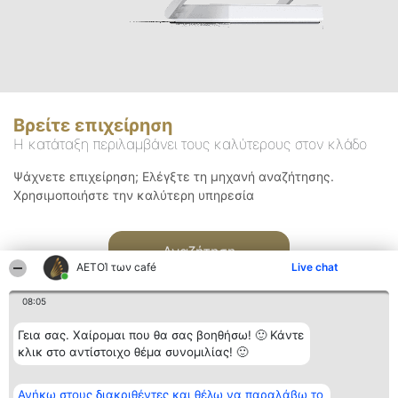
Βρείτε επιχείρηση
Η κατάταξη περιλαμβάνει τους καλύτερους στον κλάδο
Ψάχνετε επιχείρηση; Ελέγξτε τη μηχανή αναζήτησης.
Χρησιμοποιήστε την καλύτερη υπηρεσία
Αναζήτηση
ΑΕΤΟΊ των café
Live chat
08:05
Γεια σας. Χαίρομαι που θα σας βοηθήσω! 🙂 Κάντε
κλικ στο αντίστοιχο θέμα συνομιλίας! 🙂
Διοργανωτής της
Κατάταξη
Επικοινωνία
Ανήκω στους διακριθέντες και θέλω να παραλάβω το
κατάταξης
Διακριθέντες
Επικοινωνία