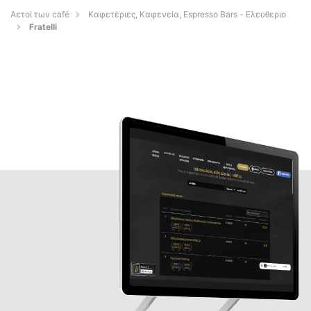
Αετοί των café
Καφετέριες, Καφενεία, Espresso Bars - Ελευθεριο
Fratelli