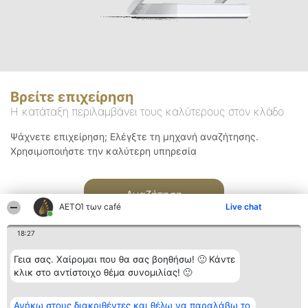
Βρείτε επιχείρηση
Η κατάταξη περιλαμβάνει τους καλύτερους στον κλάδο
Ψάχνετε επιχείρηση; Ελέγξτε τη μηχανή αναζήτησης.
Χρησιμοποιήστε την καλύτερη υπηρεσία
Αναζήτηση
ΑΕΤΟΊ των café
Live chat
18:27
Γεια σας. Χαίρομαι που θα σας βοηθήσω! 🙂 Κάντε
κλικ στο αντίστοιχο θέμα συνομιλίας! 🙂
Διοργανωτής της
Κατάταξη
Επικοινωνία
Ανήκω στους διακριθέντες και θέλω να παραλάβω το
κατάταξης
Διακριθέντες
Επικοινωνία