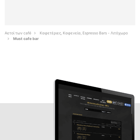
Αετοί των café
Καφετέριες, Καφενεία, Espresso Bars - Λιτόχωρο
Must cafe bar