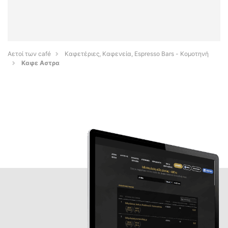
Αετοί των café
Καφετέριες, Καφενεία, Espresso Bars - Κομοτηνή
Καφε Αστρα