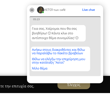
ΑΕΤΟΊ των café
Live chat
05:23
Γεια σας. Χαίρομαι που θα σας
βοηθήσω! 🙂 Κάντε κλικ στο
αντίστοιχο θέμα συνομιλίας! 🙂
Ανήκω στους διακριθέντες και θέλω
να παραλάβω το πακέτο βραβείων
Θέλω να ελέγξω την επιχείρηση μου
στην κατάταξη "Αετοί"
Άλλο θέμα
Έλεγχος
τε την επιτυχία σας.