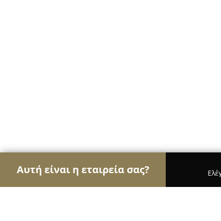
Αυτή είναι η εταιρεία σας?
Ελέ
Αετοί των café
Καφετέριες, Καφενεία, Espresso