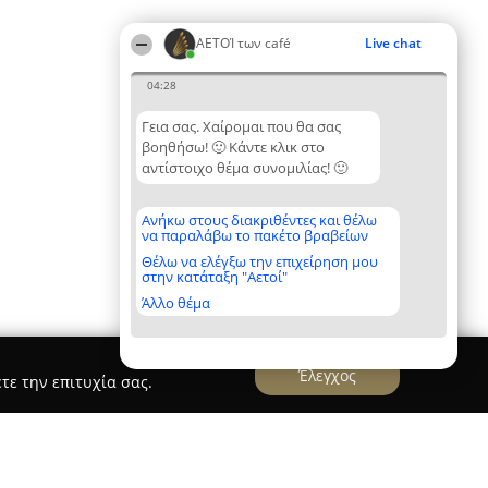
ΑΕΤΟΊ των café
Live chat
04:28
Γεια σας. Χαίρομαι που θα σας
βοηθήσω! 🙂 Κάντε κλικ στο
αντίστοιχο θέμα συνομιλίας! 🙂
Ανήκω στους διακριθέντες και θέλω
να παραλάβω το πακέτο βραβείων
Θέλω να ελέγξω την επιχείρηση μου
στην κατάταξη "Αετοί"
Άλλο θέμα
Έλεγχος
τε την επιτυχία σας.