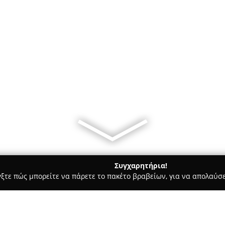
Συγχαρητήρια!
γξτε πώς μπορείτε να πάρετε το πακέτο βραβείων, για να απολαύσε
Bars - Ηρακλειο
Flocafe Espresso Room Iraklio Talos