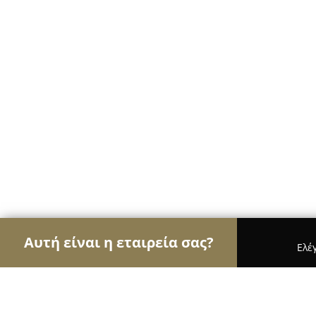
Αυτή είναι η εταιρεία σας?
Ελέ
Αετοί των café
Καφετέριες, Καφενεία, Espresso 