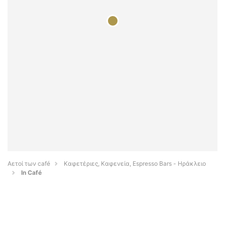
Αετοί των café
Καφετέριες, Καφενεία, Espresso Bars - Ηράκλειο
In Café