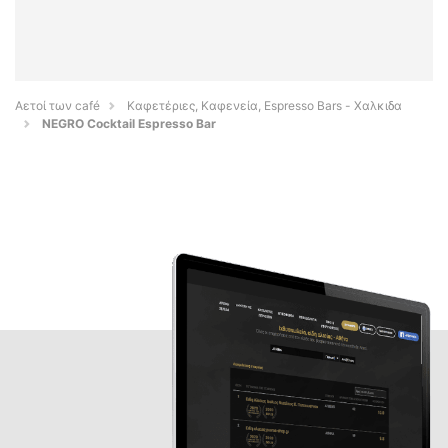
Αετοί των café
Καφετέριες, Καφενεία, Espresso Bars - Χαλκιδα
NEGRO Cocktail Espresso Bar