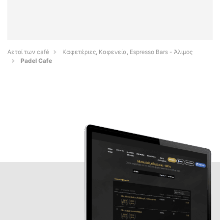
Αετοί των café
Καφετέριες, Καφενεία, Espresso Bars - Άλιμος
Padel Cafe