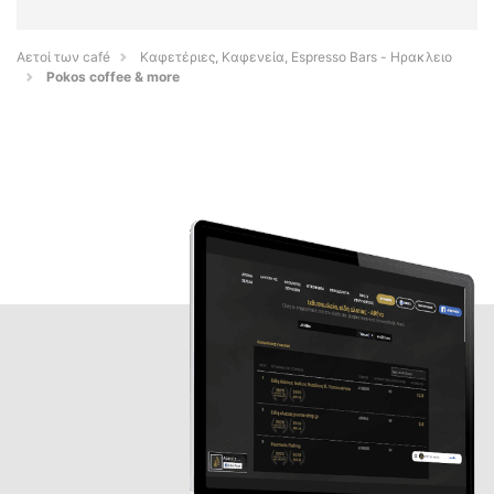
Αετοί των café
Καφετέριες, Καφενεία, Espresso Bars - Ηρακλειο
Pokos coffee & more