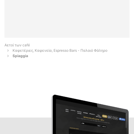
Αετοί των café
Καφετέριες, Καφενεία, Espresso Bars - Παλαιό Φάληρο
Spiaggia