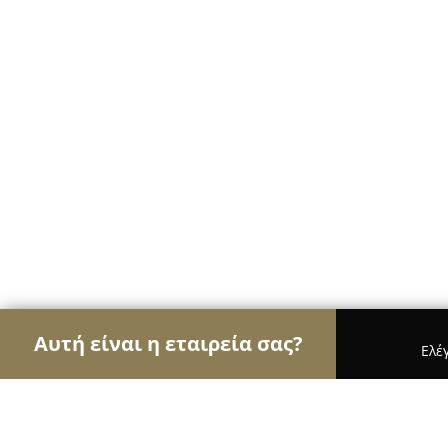
Αυτή είναι η εταιρεία σας?
Ελέ
Αετοί των café
Καφετέριες, Καφενεία, Espresso 