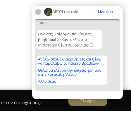
ΑΕΤΟΊ των café
Live chat
10:38
Γεια σας. Χαίρομαι που θα σας
βοηθήσω! 🙂 Κάντε κλικ στο
αντίστοιχο θέμα συνομιλίας! 🙂
Ανήκω στους διακριθέντες και θέλω
να παραλάβω το πακέτο βραβείων
Θέλω να ελέγξω την επιχείρηση μου
στην κατάταξη "Αετοί"
Άλλο θέμα
Έλεγχος
τε την επιτυχία σας.