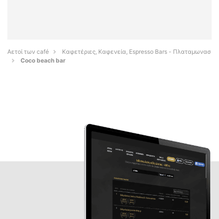
Αετοί των café
Καφετέριες, Καφενεία, Espresso Bars - Πλαταμωνασ
Coco beach bar