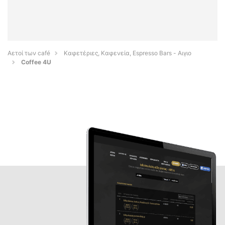
Αετοί των café
Καφετέριες, Καφενεία, Espresso Bars - Αιγιο
Coffee 4U