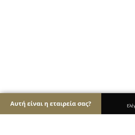
Αυτή είναι η εταιρεία σας?
Ελέ
Αετοί των café
Καφετέριες, Καφενεία, Espresso 