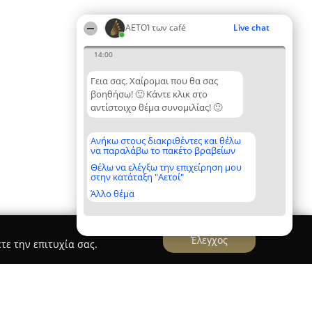
ΑΕΤΟΊ των café
Live chat
14:00
Γεια σας. Χαίρομαι που θα σας
βοηθήσω! 🙂 Κάντε κλικ στο
αντίστοιχο θέμα συνομιλίας! 🙂
Ανήκω στους διακριθέντες και θέλω
να παραλάβω το πακέτο βραβείων
Θέλω να ελέγξω την επιχείρηση μου
στην κατάταξη "Αετοί"
Άλλο θέμα
Έλεγχος
τε την επιτυχία σας.