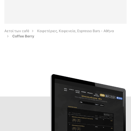
Αετοί των café
Καφετέριες, Καφενεία, Espresso Bars - Αθήνα
Coffee Berry