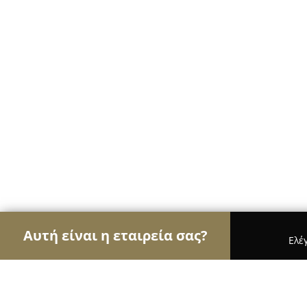
Αυτή είναι η εταιρεία σας?
Ελέ
Αετοί των café
Καφετέριες, Καφενεία, Espresso 