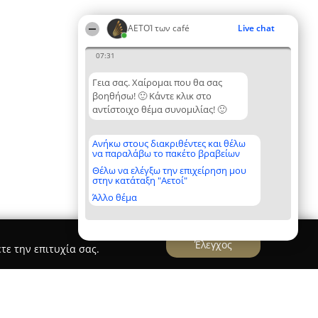
ΑΕΤΟΊ των café
Live chat
07:31
Γεια σας. Χαίρομαι που θα σας
βοηθήσω! 🙂 Κάντε κλικ στο
αντίστοιχο θέμα συνομιλίας! 🙂
Ανήκω στους διακριθέντες και θέλω
να παραλάβω το πακέτο βραβείων
Θέλω να ελέγξω την επιχείρηση μου
στην κατάταξη "Αετοί"
Άλλο θέμα
Έλεγχος
τε την επιτυχία σας.