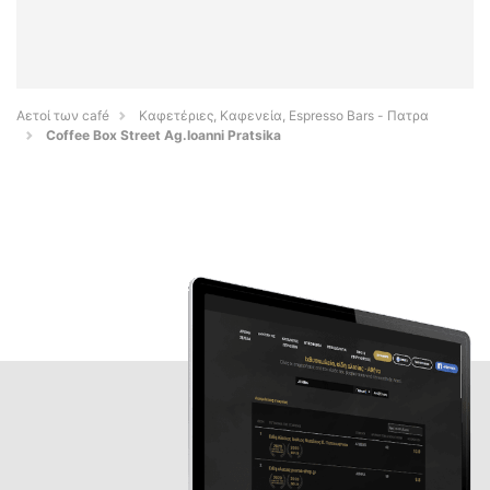
Αετοί των café
Καφετέριες, Καφενεία, Espresso Bars - Πατρα
Coffee Box Street Ag.Ioanni Pratsika