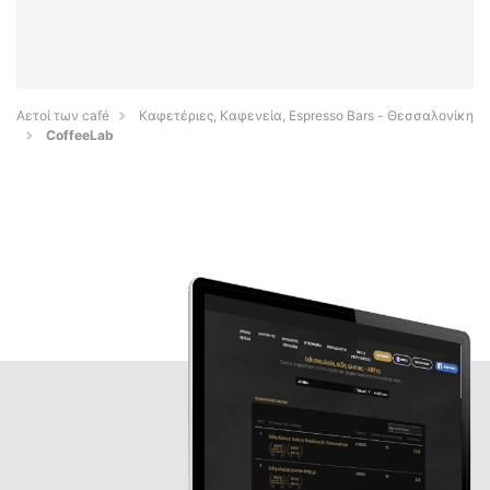
Αετοί των café
Καφετέριες, Καφενεία, Espresso Bars - Θεσσαλονίκη
CoffeeLab