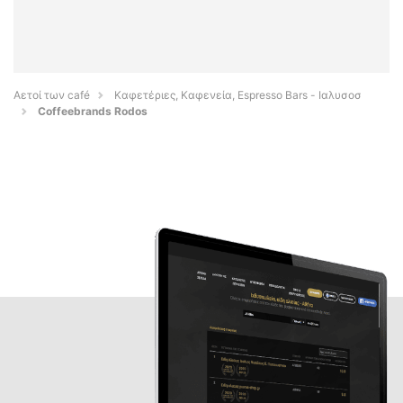
Αετοί των café
Καφετέριες, Καφενεία, Espresso Bars - Ιαλυσοσ
Coffeebrands Rodos