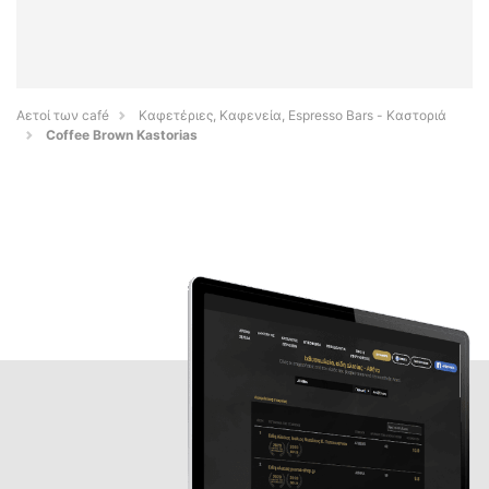
Αετοί των café
Καφετέριες, Καφενεία, Espresso Bars - Καστοριά
Coffee Brown Kastorias