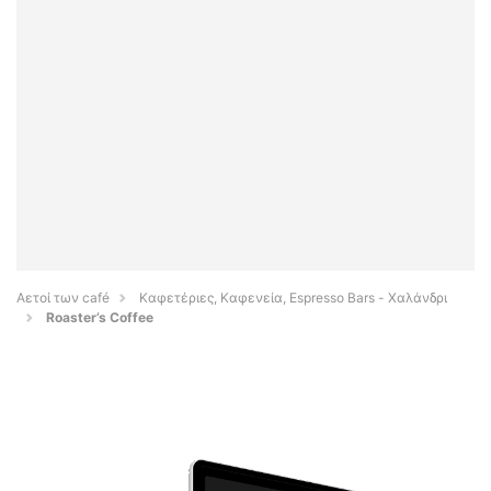
Αετοί των café
Καφετέριες, Καφενεία, Espresso Bars - Χαλάνδρι
Roaster’s Coffee