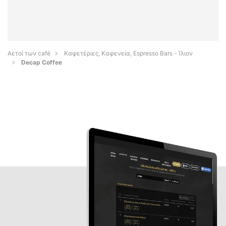
Αετοί των café
Καφετέριες, Καφενεία, Espresso Bars - Ίλιον
Decap Coffee