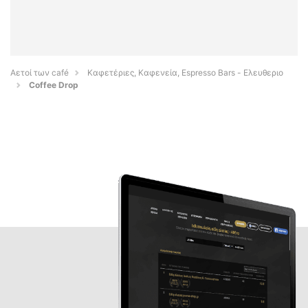
Αετοί των café
Καφετέριες, Καφενεία, Espresso Bars - Ελευθεριο
Coffee Drop