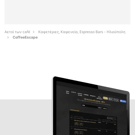
Αετοί των café
Καφετέριες, Καφενεία, Espresso Bars - Ηλιούπολη
CoffeeEscape