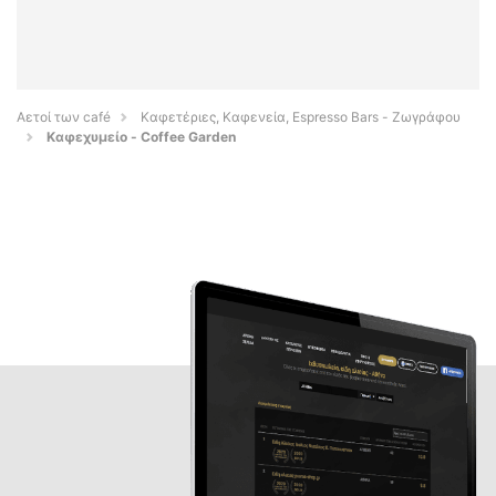
Αετοί των café
Καφετέριες, Καφενεία, Espresso Bars - Ζωγράφου
Καφεχυμείο - Coffee Garden