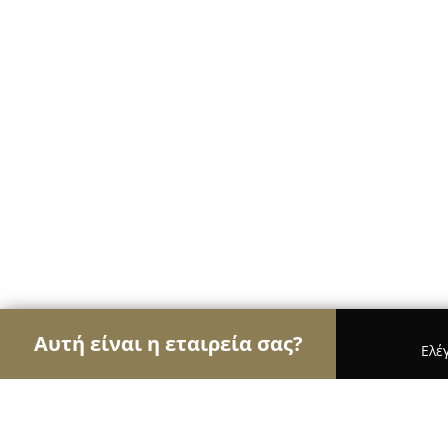
Αυτή είναι η εταιρεία σας?
Ελέ
Αετοί των café
Καφετέριες, Καφενεία, Espresso 