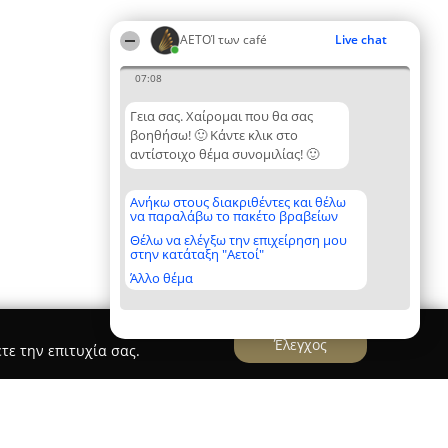
ΑΕΤΟΊ των café
Live chat
07:08
Γεια σας. Χαίρομαι που θα σας
βοηθήσω! 🙂 Κάντε κλικ στο
αντίστοιχο θέμα συνομιλίας! 🙂
Ανήκω στους διακριθέντες και θέλω
να παραλάβω το πακέτο βραβείων
Θέλω να ελέγξω την επιχείρηση μου
στην κατάταξη "Αετοί"
Άλλο θέμα
Έλεγχος
τε την επιτυχία σας.