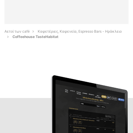
Αετοί των café
Καφετέριες, Καφενεία, Espresso Bars - Ηράκλειο
Coffeehouse TasteHabitat