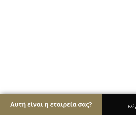
Αυτή είναι η εταιρεία σας?
Ελέ
Αετοί των café
Καφετέριες, Καφενεία, Espresso 