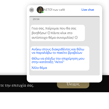
ΑΕΤΟΊ των café
Live chat
20:54
Γεια σας. Χαίρομαι που θα σας
βοηθήσω! 🙂 Κάντε κλικ στο
αντίστοιχο θέμα συνομιλίας! 🙂
Ανήκω στους διακριθέντες και θέλω
να παραλάβω το πακέτο βραβείων
Θέλω να ελέγξω την επιχείρηση μου
στην κατάταξη "Αετοί"
Άλλο θέμα
Έλεγχος
τε την επιτυχία σας.