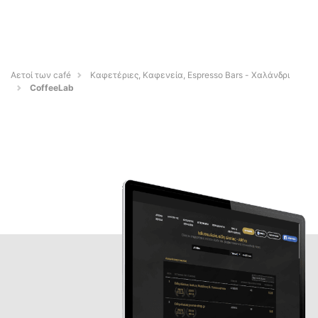
Αετοί των café
Καφετέριες, Καφενεία, Espresso Bars - Χαλάνδρι
CoffeeLab