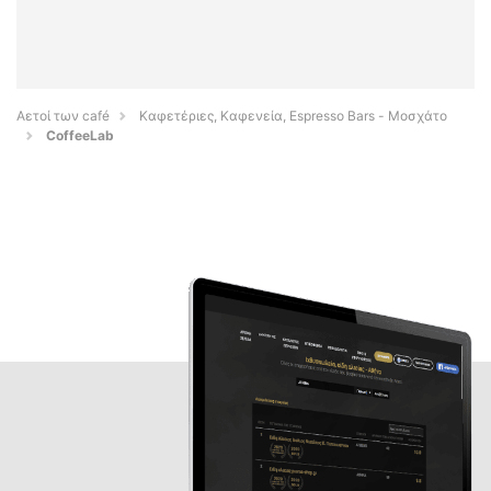
Αετοί των café
Καφετέριες, Καφενεία, Espresso Bars - Μοσχάτο
CoffeeLab