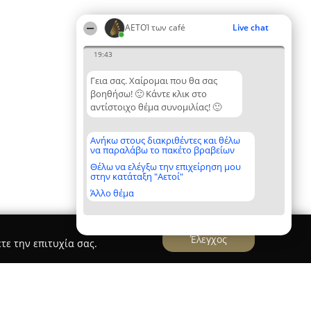
ΑΕΤΟΊ των café
Live chat
19:43
Γεια σας. Χαίρομαι που θα σας
βοηθήσω! 🙂 Κάντε κλικ στο
αντίστοιχο θέμα συνομιλίας! 🙂
Ανήκω στους διακριθέντες και θέλω
να παραλάβω το πακέτο βραβείων
Θέλω να ελέγξω την επιχείρηση μου
στην κατάταξη "Αετοί"
Άλλο θέμα
Έλεγχος
τε την επιτυχία σας.