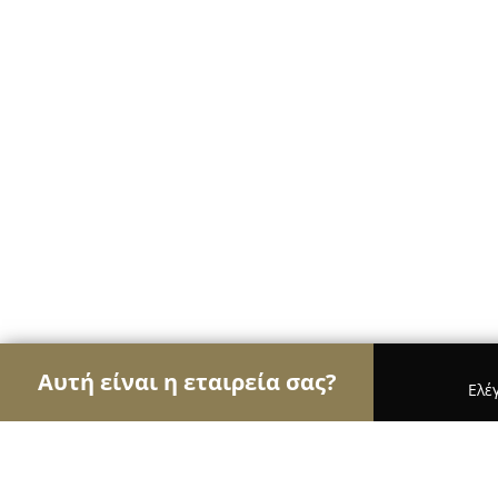
Αυτή είναι η εταιρεία σας?
Ελέ
Αετοί των café
Καφετέριες, Καφενεία, Espresso 