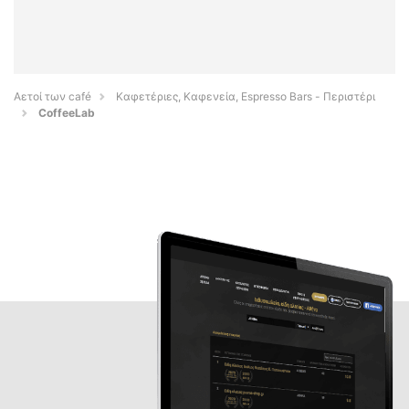
Αετοί των café
Καφετέριες, Καφενεία, Espresso Bars - Περιστέρι
CoffeeLab