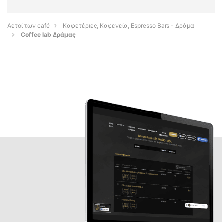
Αετοί των café
Καφετέριες, Καφενεία, Espresso Bars - Δράμα
Coffee lab Δράμας